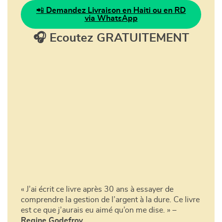
📲
Demandez Livraison en Haiti ou en RD
via WhatsApp
🎧
Ecoutez GRATUITEMENT
Pourquoi ce guide peut changer votre façon de voir
l’argent
00:00
« J’ai écrit ce livre après 30 ans à essayer de
comprendre la gestion de l’argent à la dure. Ce livre
est ce que j’aurais eu aimé qu’on me dise. » –
Regine Godefroy