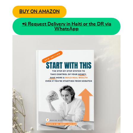
BUY ON AMAZON
📲
Request Delivery in Haiti or the DR via
WhatsApp