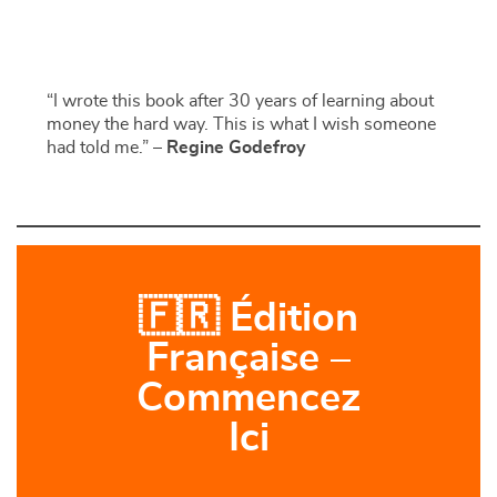
Available now on:
🎧 Unlock All Chapters
“I wrote this book after 30 years of learning about
money the hard way. This is what I wish someone
had told me.” –
Regine Godefroy
🇫🇷 Édition
Française –
Commencez
Ici