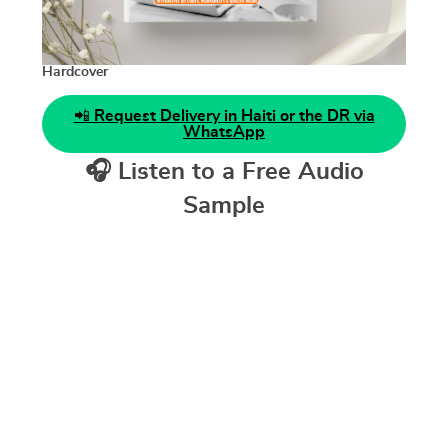
Hardcover
📲
Request Delivery in Haiti or the DR via
WhatsApp
🎧
Listen to a Free Audio
Sample
Free Sample – Preface + First 2 Chapters
00:00