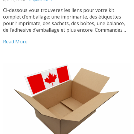
Ci-dessous vous trouverez les liens pour votre kit
complet d’emballage: une imprimante, des étiquettes
pour l’imprimate, des sachets, des boîtes, une balance,
de l’adhesive d’emballage et plus encore. Commandez
maintenant pour un emballage professionel ! Pourquoi
Read More
choisir notre kit complet d’emballage pour votre
commerce électronique ? L’expédition des produits ne
devrait...