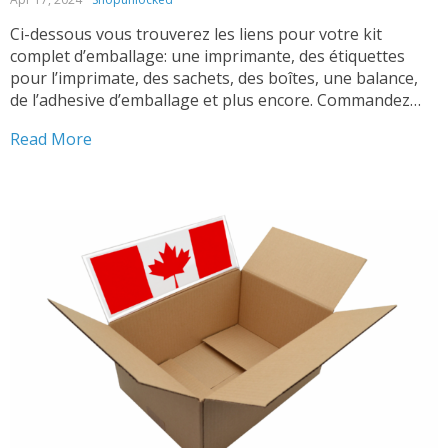
Ci-dessous vous trouverez les liens pour votre kit
complet d’emballage: une imprimante, des étiquettes
pour l’imprimate, des sachets, des boîtes, une balance,
de l’adhesive d’emballage et plus encore. Commandez
maintenant pour un emballage professionel ! Pourquoi
Read More
choisir notre kit complet d’emballage pour votre
commerce électronique ? L’expédition des produits ne
devrait...